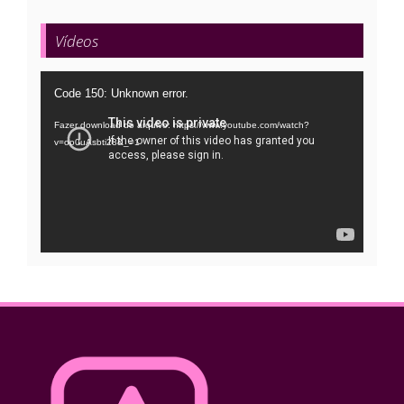
Vídeos
Tocador
Code 150: Unknown error.
de
Fazer download do arquivo: https://www.youtube.com/watch?
vídeo
v=oo0uAsbti28&_=1