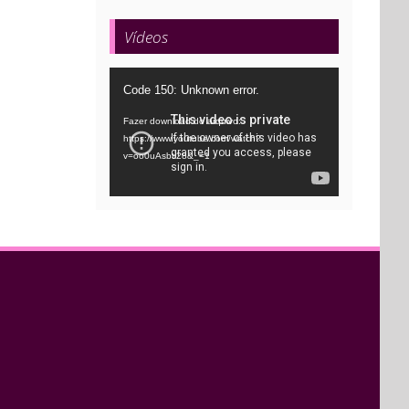
Vídeos
Tocador
Code 150: Unknown error.
de
Fazer download do arquivo:
vídeo
https://www.youtube.com/watch?
v=oo0uAsbti28&_=1