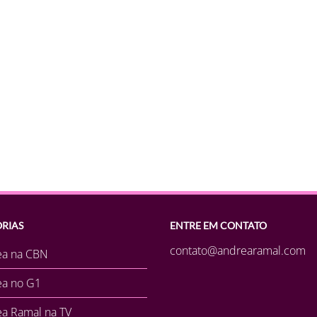
RIAS
ENTRE EM CONTATO
contato@andrearamal.com
ea na CBN
ea no G1
a Ramal na TV