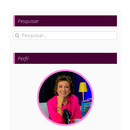
Pesquisar
Buscar
resultados
para:
Perfil