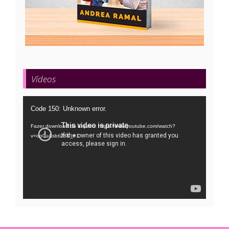
Vídeos
Tocador
Code 150: Unknown error.
de
Fazer download do arquivo: https://www.youtube.com/watch?
vídeo
v=oo0uAsbti28&_=1