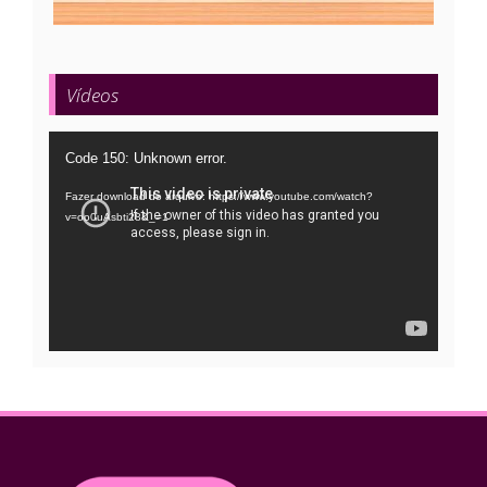
Vídeos
Tocador
Code 150: Unknown error.
de
Fazer download do arquivo: https://www.youtube.com/watch?
vídeo
v=oo0uAsbti28&_=1