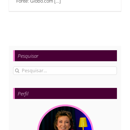
Fonte: Globo.com [...]
Pesquisar
Buscar
resultados
para:
Perfil