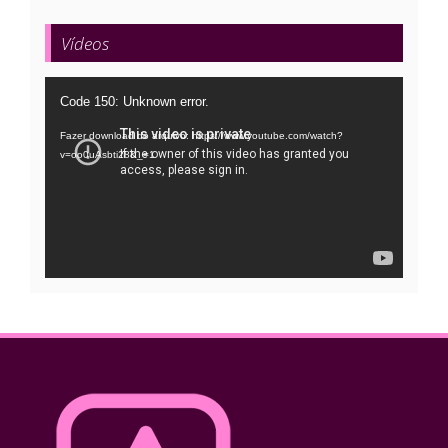
Vídeos
Tocador
Code 150: Unknown error.
de
Fazer download do arquivo: https://www.youtube.com/watch?
vídeo
v=oo0uAsbti28&_=1