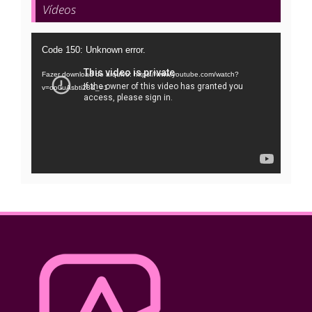
Vídeos
Tocador
Code 150: Unknown error.
de
Fazer download do arquivo: https://www.youtube.com/watch?
vídeo
v=oo0uAsbti28&_=1