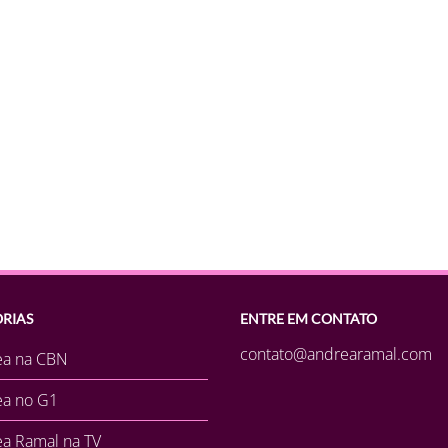
RIAS
ENTRE EM CONTATO
contato@andrearamal.com
ea na CBN
ea no G1
a Ramal na TV