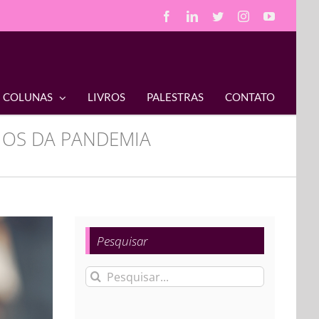
Facebook
LinkedIn
Twitter
Instagram
YouTube
COLUNAS
LIVROS
PALESTRAS
CONTATO
FIOS DA PANDEMIA
Pesquisar
Buscar
resultados
para: