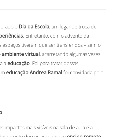
morado o
Dia da Escola
, um lugar de troca de
periências
. Entretanto, com o advento da
 espaços tiveram que ser transferidos – sem o
o
ambiente virtual
, acarretando algumas vezes
ra a
educação
. Foi para tratar dessas
 em
educação
Andrea Ramal
foi convidada pelo
ão
s impactos mais visíveis na sala de aula é a
ecorrente desses anos de um
ensino remoto