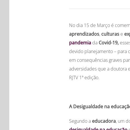
No dia 15 de Março é come
aprendizados
,
culturas
e
ex
pandemia
da
Covid-19,
esses
devido planejamento – para 
em consequências graves pa
adversidades que a doutora
RJTV 1ª edição.
A Desigualdade na educaç
Segundo a
educadora
, um do
desigualdade na educação
d