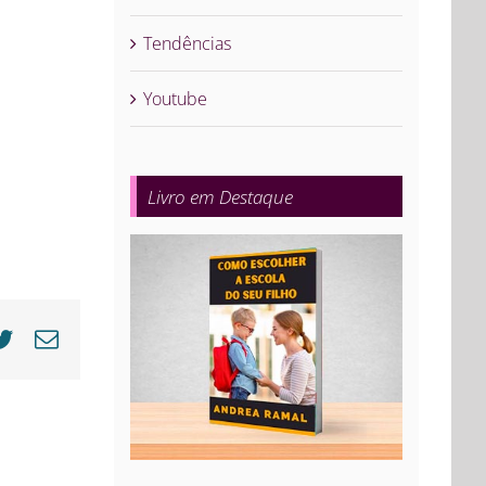
Tendências
Youtube
Livro em Destaque
cebook
Twitter
E-
mail