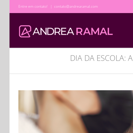
Ir
Entre em contato!
|
contato@andrearamal.com
para
o
conteúdo
DIA DA ESCOLA: 