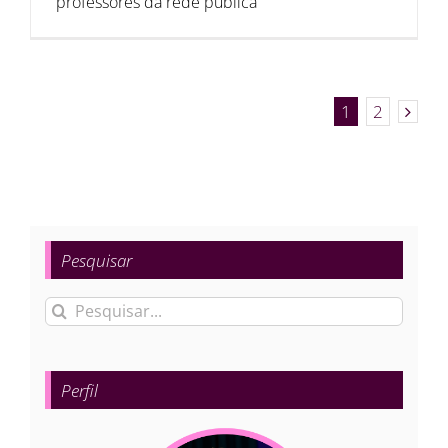
professores da rede pública
1
2
Pesquisar
Buscar
resultados
para:
Perfil