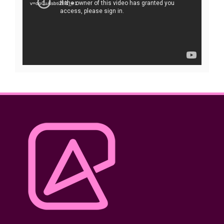
vídeo
v=oo0uAsbti28&_=1