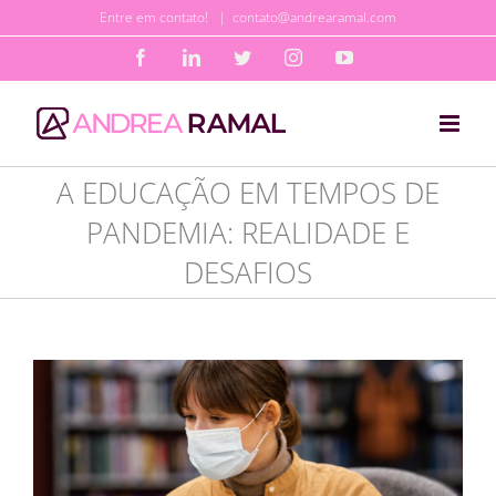
Ir
Entre em contato!
|
contato@andrearamal.com
para
Facebook
LinkedIn
Twitter
Instagram
YouTube
o
conteúdo
A EDUCAÇÃO EM TEMPOS DE
PANDEMIA: REALIDADE E
DESAFIOS