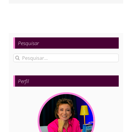
Pesquisar
Buscar
resultados
para:
Perfil