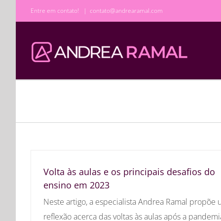
Ir
Entre em contato!
|
contato@andrearamal.com
para
o
conteúdo
Volta às aulas e os principais desafios do
ensino em 2023
Neste artigo, a especialista Andrea Ramal propõe
reflexão acerca das voltas às aulas após a pandemi