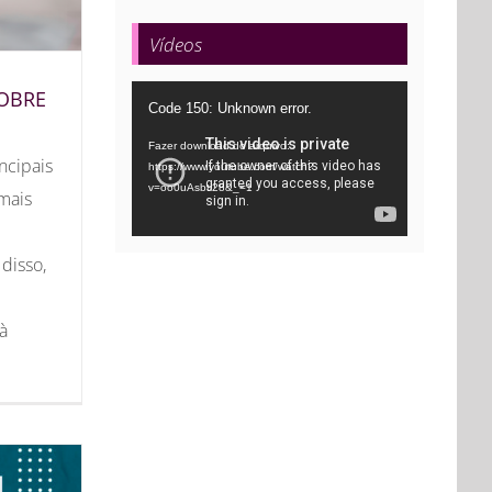
Vídeos
Tocador
SOBRE
Code 150: Unknown error.
de
Fazer download do arquivo:
vídeo
ncipais
https://www.youtube.com/watch?
v=oo0uAsbti28&_=1
mais
disso,
à