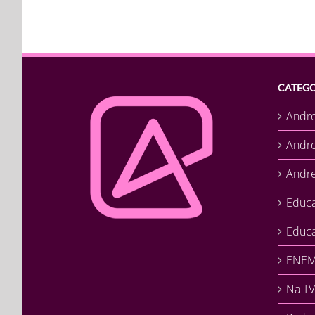
CATEGO
Andr
Andr
Andre
Educ
Educa
ENEM 
Na TV