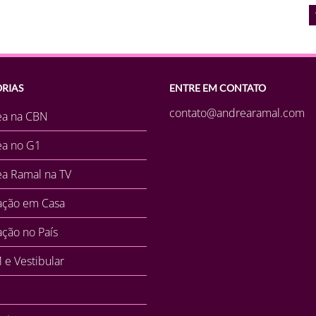
RIAS
ENTRE EM CONTATO
contato@andrearamal.com
ea na CBN
ea no G1
a Ramal na TV
ação em Casa
ção no País
e Vestibular