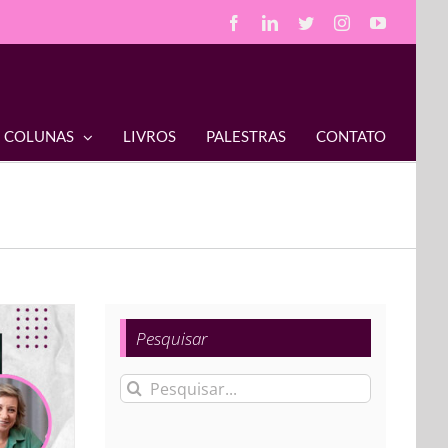
Facebook
LinkedIn
Twitter
Instagram
YouTube
COLUNAS
LIVROS
PALESTRAS
CONTATO
Pesquisar
Buscar
resultados
para: