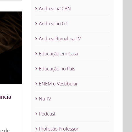
Andrea na CBN
Andrea no G1
Andrea Ramal na TV
Educação em Casa
Educação no País
ENEM e Vestibular
ância
Na TV
s
Podcast
Profissão Professor
ie de