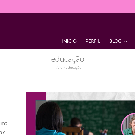
INÍCIO
PERFIL
BLOG
educação
Início
»
educação
 uma
a e