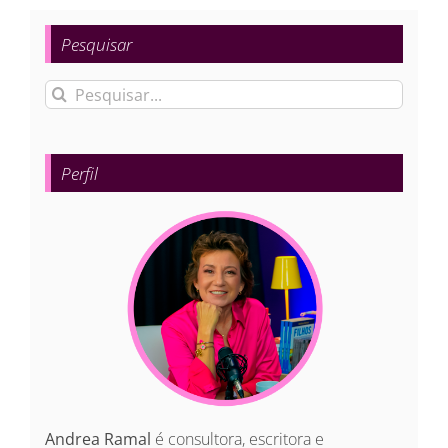
Pesquisar
Buscar
resultados
para:
Perfil
Andrea Ramal
é consultora, escritora e