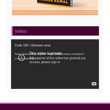
Vídeos
Tocador
Code 150: Unknown error.
de
Fazer download do arquivo: https://www.youtube.com/watch?
vídeo
v=oo0uAsbti28&_=1