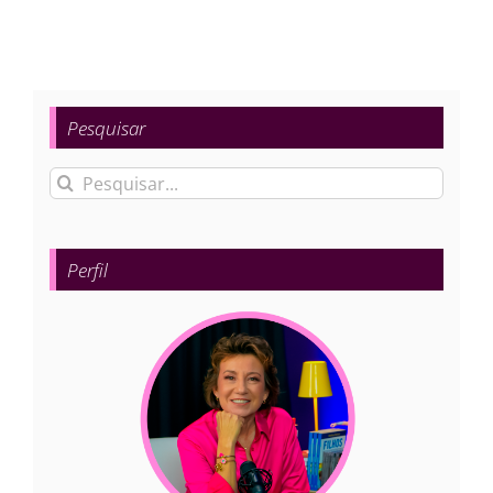
Pesquisar
Buscar
resultados
para:
Perfil