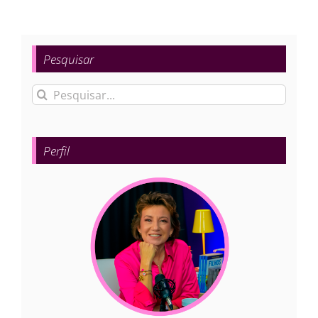
Pesquisar
Buscar
resultados
para:
Perfil