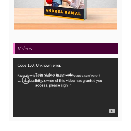
Vídeos
Tocador
Code 150: Unknown error.
de
Fazer download do arquivo: https://www.youtube.com/watch?
vídeo
v=oo0uAsbti28&_=1