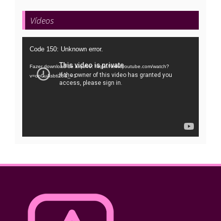
Vídeos
Tocador
Code 150: Unknown error.
de
Fazer download do arquivo: https://www.youtube.com/watch?
vídeo
v=oo0uAsbti28&_=1