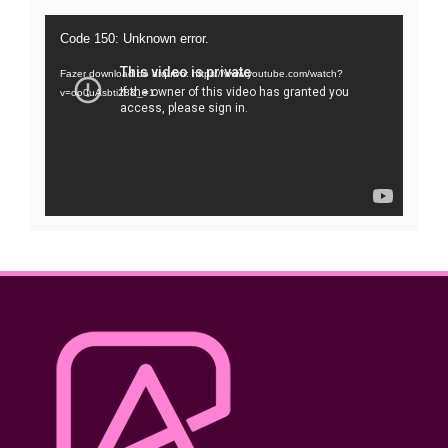
Tocador
Code 150: Unknown error.
de
Fazer download do arquivo: https://www.youtube.com/watch?
vídeo
v=oo0uAsbti28&_=1