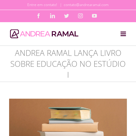
Ir
Entre em contato!
|
contato@andrearamal.com
para
Facebook
LinkedIn
Twitter
Instagram
YouTube
o
conteúdo
ANDREA RAMAL LANÇA LIVRO
SOBRE EDUCAÇÃO NO ESTÚDIO
I