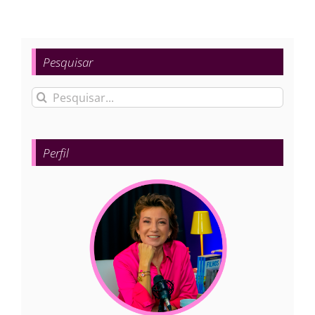
Pesquisar
Buscar
resultados
para:
Perfil