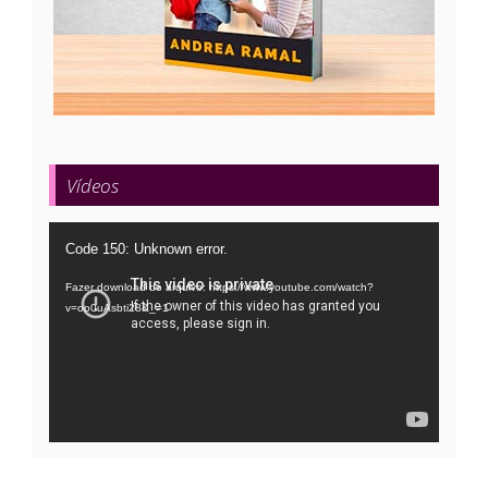
Vídeos
Tocador
Code 150: Unknown error.
de
Fazer download do arquivo: https://www.youtube.com/watch?
vídeo
v=oo0uAsbti28&_=1