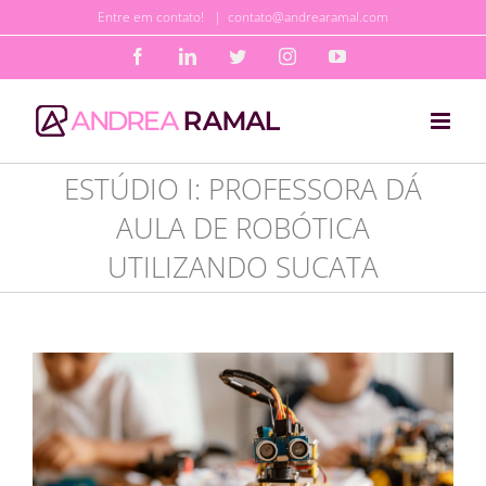
Ir
Entre em contato!
|
contato@andrearamal.com
para
Facebook
LinkedIn
Twitter
Instagram
YouTube
o
conteúdo
ESTÚDIO I: PROFESSORA DÁ
AULA DE ROBÓTICA
UTILIZANDO SUCATA