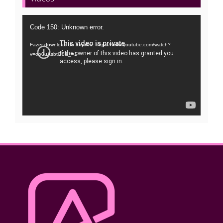
Tocador
Code 150: Unknown error.
de
Fazer download do arquivo: https://www.youtube.com/watch?
vídeo
v=oo0uAsbti28&_=1