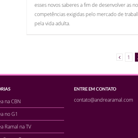
esses novos saberes a fim de desenvolver as n
competências exigidas pelo mercado de trabal
pela vida adulta.
1
RIAS
ENTRE EM CONTATO
contato@andrearamal.com
ea na CBN
ea no G1
a Ramal na TV