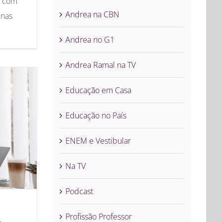
s com
Andrea na CBN
 nas
Andrea no G1
Andrea Ramal na TV
Educação em Casa
Educação no País
ENEM e Vestibular
Na TV
Podcast
Profissão Professor