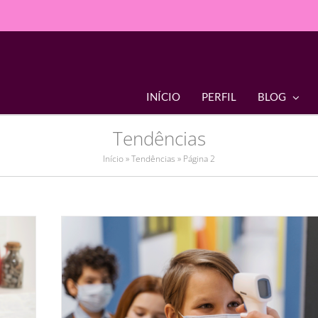
INÍCIO
PERFIL
BLOG
Tendências
Início
»
Tendências
»
Página 2