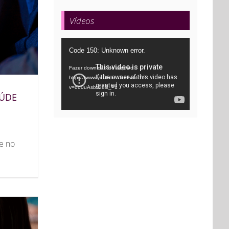
Vídeos
Tocador
Code 150: Unknown error.
de
Fazer download do arquivo:
vídeo
https://www.youtube.com/watch?
v=oo0uAsbti28&_=1
AÚDE
e no