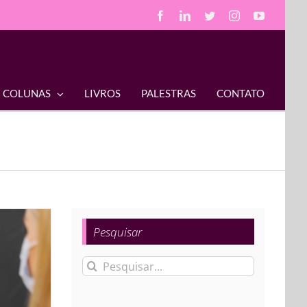
Facebook
LinkedIn
Twitter
Instagram
YouTube
COLUNAS
LIVROS
PALESTRAS
CONTATO
Pesquisar
Buscar
resultados
para: