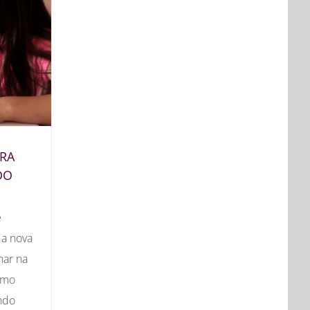
RA
DO
e
 a nova
nar na
omo
ando