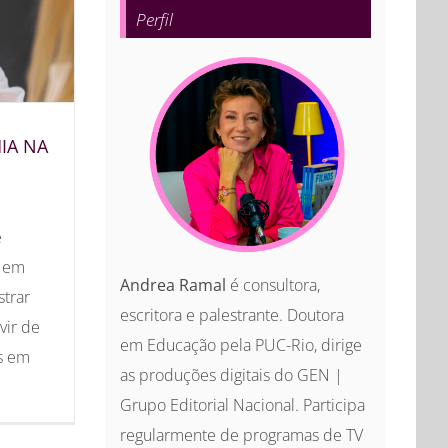
Perfil
IA NA
e
s em
Andrea Ramal
é consultora,
trar
escritora e palestrante. Doutora
vir de
em Educação pela PUC-Rio, dirige
es em
as produções digitais do GEN |
Grupo Editorial Nacional. Participa
regularmente de programas de TV