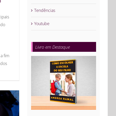
O
Tendências
ipais
Youtube
 do
Livro em Destaque
 a fim
údos