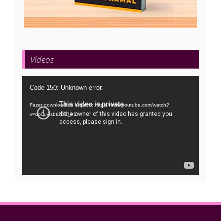
Vídeos
Tocador
Code 150: Unknown error.
de
Fazer download do arquivo: https://www.youtube.com/watch?
vídeo
v=oo0uAsbti28&_=1