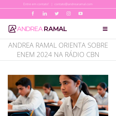
Ir
Entre em contato!
|
contato@andrearamal.com
para
Facebook
LinkedIn
Twitter
Instagram
YouTube
o
conteúdo
ANDREA RAMAL ORIENTA SOBRE
ENEM 2024 NA RÁDIO CBN