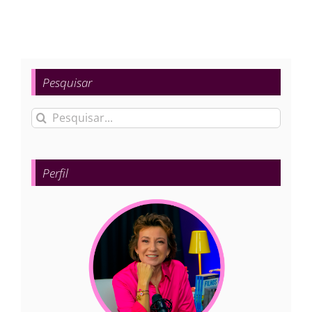
Pesquisar
Buscar
resultados
para:
Perfil