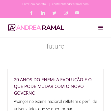
Ir
Entre em contato!
|
contato@andrearamal.com
para
Facebook
LinkedIn
Twitter
Instagram
YouTube
o
conteúdo
futuro
20 ANOS DO ENEM: A EVOLUÇÃO E O
QUE PODE MUDAR COM O NOVO
GOVERNO
Avanços no exame nacional refletem o perfil de
universitários que se quer formar