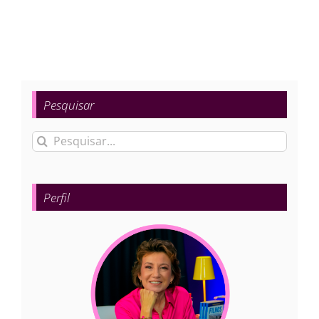
Pesquisar
Buscar
resultados
para:
Perfil