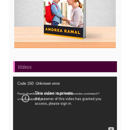
Vídeos
Tocador
Code 150: Unknown error.
de
Fazer download do arquivo: https://www.youtube.com/watch?
vídeo
v=oo0uAsbti28&_=1