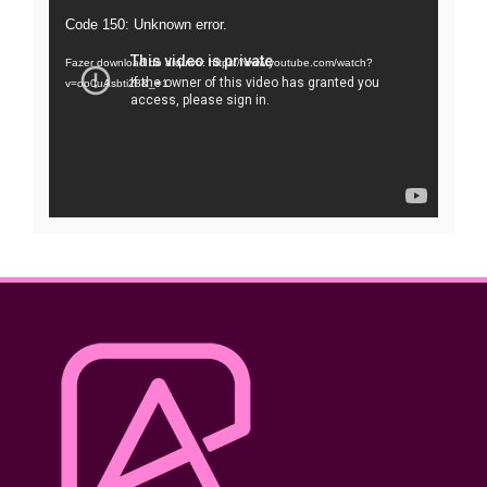
Tocador
Code 150: Unknown error.
de
Fazer download do arquivo: https://www.youtube.com/watch?
vídeo
v=oo0uAsbti28&_=1