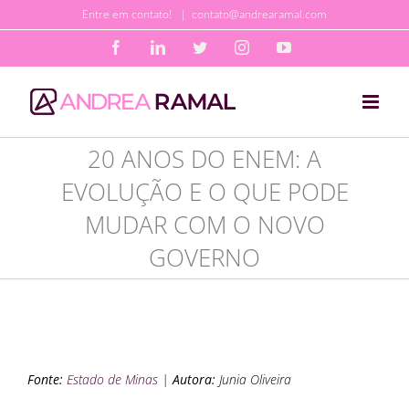
Ir
Entre em contato!
|
contato@andrearamal.com
para
Facebook
LinkedIn
Twitter
Instagram
YouTube
o
conteúdo
20 ANOS DO ENEM: A
EVOLUÇÃO E O QUE PODE
MUDAR COM O NOVO
GOVERNO
Fonte:
Estado de Minas
|
Autora:
Junia Oliveira