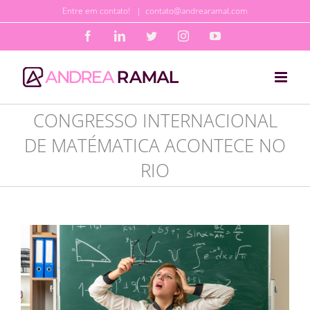
Ir
Entre em contato!
|
contato@andrearamal.com
para
Facebook
LinkedIn
Twitter
Instagram
YouTube
o
conteúdo
CONGRESSO INTERNACIONAL
DE MATÉMATICA ACONTECE NO
RIO