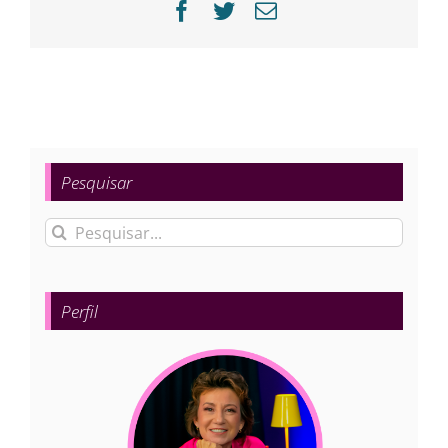
Facebook
Twitter
E-
mail
Pesquisar
Buscar
resultados
para:
Perfil