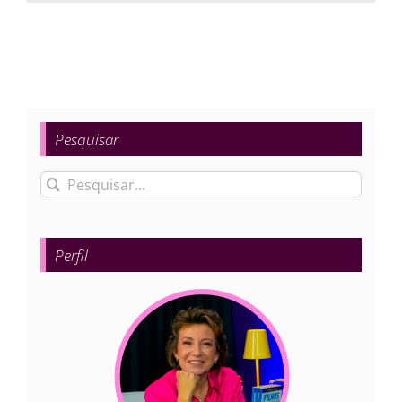
Pesquisar
Buscar
resultados
para:
Perfil