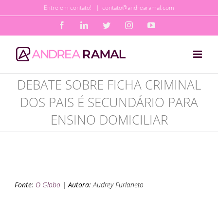
Ir
Entre em contato!
|
contato@andrearamal.com
para
Facebook
LinkedIn
Twitter
Instagram
YouTube
o
conteúdo
DEBATE SOBRE FICHA CRIMINAL
DOS PAIS É SECUNDÁRIO PARA
ENSINO DOMICILIAR
Fonte:
O Globo
|
Autora:
Audrey Furlaneto