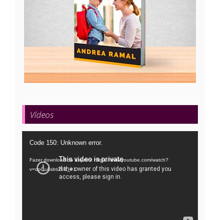
Vídeos
Tocador
Code 150: Unknown error.
de
Fazer download do arquivo: https://www.youtube.com/watch?
vídeo
v=oo0uAsbti28&_=1