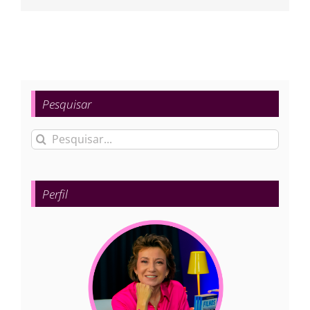
mail
Pesquisar
Buscar
resultados
para:
Perfil