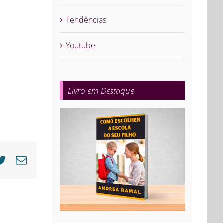
Tendências
Youtube
Livro em Destaque
cebook
Twitter
E-
mail