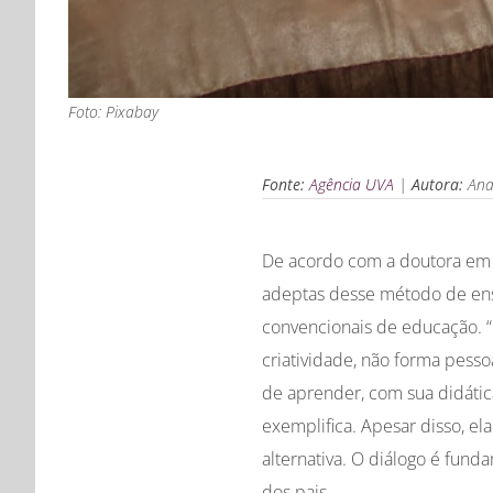
Foto: Pixabay
Fonte:
Agência UVA
|
Autora:
Ana 
De acordo com a doutora em 
adeptas desse método de ens
convencionais de educação. “P
criatividade, não forma pess
de aprender, com sua didática
exemplifica. Apesar disso, el
alternativa. O diálogo é fund
dos pais.