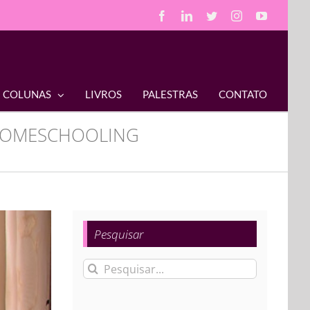
Facebook
LinkedIn
Twitter
Instagram
YouTube
COLUNAS
LIVROS
PALESTRAS
CONTATO
 HOMESCHOOLING
Pesquisar
Buscar
resultados
para: