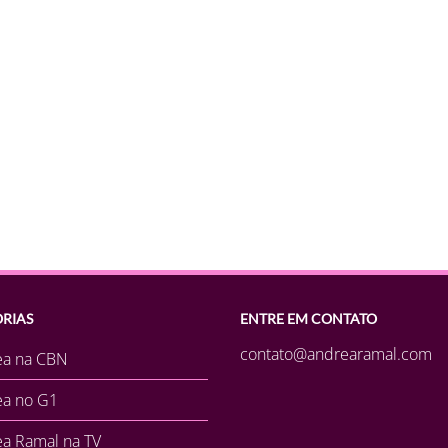
RIAS
ENTRE EM CONTATO
contato@andrearamal.com
ea na CBN
ea no G1
a Ramal na TV