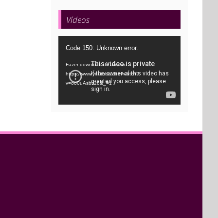
Vídeos
Tocador
Code 150: Unknown error.
de
Fazer download do arquivo:
vídeo
https://www.youtube.com/watch?
v=oo0uAsbti28&_=1