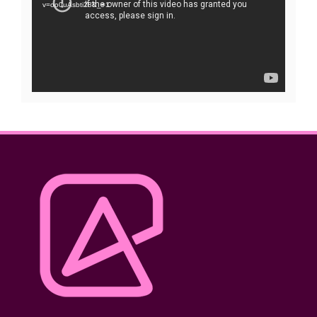
vídeo
v=oo0uAsbti28&_=1