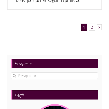
jovens que querem seguir na profissão
1
2
Pesquisar
Buscar
resultados
para:
Perfil