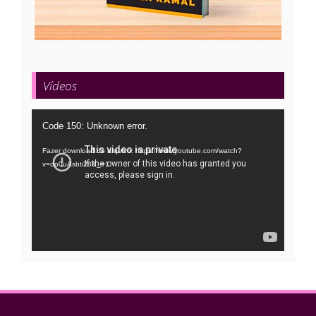
Vídeos
Tocador
Code 150: Unknown error.
de
Fazer download do arquivo: https://www.youtube.com/watch?
vídeo
v=oo0uAsbti28&_=1