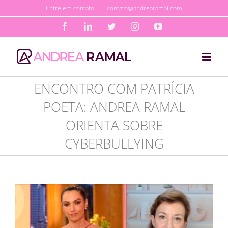
Ir
Entre em contato!
|
contato@andrearamal.com
para
Facebook
LinkedIn
Twitter
Instagram
YouTube
o
conteúdo
ENCONTRO COM PATRÍCIA
POETA: ANDREA RAMAL
ORIENTA SOBRE
CYBERBULLYING