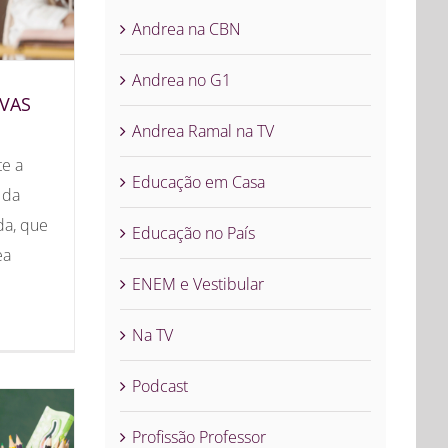
Andrea na CBN
Andrea no G1
IVAS
Andrea Ramal na TV
te a
Educação em Casa
 da
da, que
Educação no País
ea
ENEM e Vestibular
Na TV
Podcast
Profissão Professor