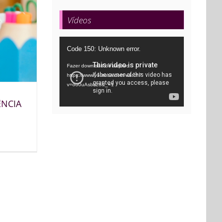
Vídeos
Tocador
Code 150: Unknown error.
de
Fazer download do arquivo:
vídeo
https://www.youtube.com/watch?
v=oo0uAsbti28&_=1
ÊNCIA