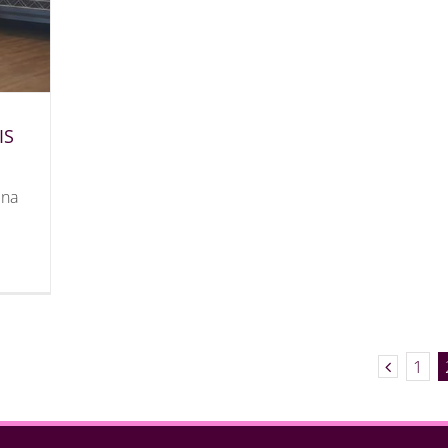
IS
 na
1