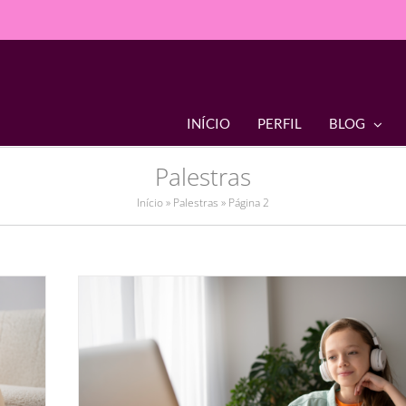
INÍCIO
PERFIL
BLOG
Palestras
Início
»
Palestras
»
Página 2