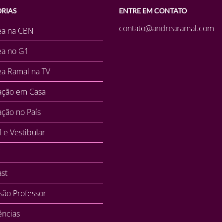
RIAS
ENTRE EM CONTATO
contato@andrearamal.com
ea na CBN
ea no G1
a Ramal na TV
ação em Casa
ção no País
e Vestibular
st
ssão Professor
ncias