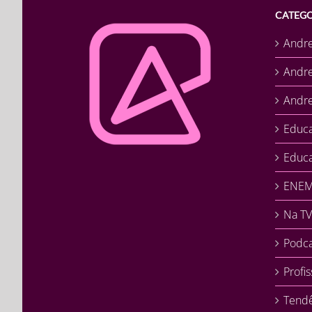
CATEGO
Andr
Andr
Andre
Educ
Educa
ENEM 
Na TV
Podca
Profi
Tendê