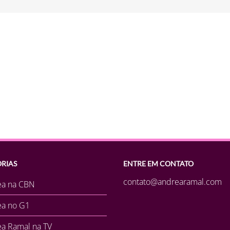
RIAS
ENTRE EM CONTATO
contato@andrearamal.com
ea na CBN
ea no G1
a Ramal na TV