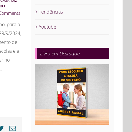
CASA, DIZ
OBO
Tendências
 Comments
bo, para o
Youtube
29/9/2024,
mento de
scolas e a
Livro em Destaque
ar no
.]
cebook
Twitter
E-