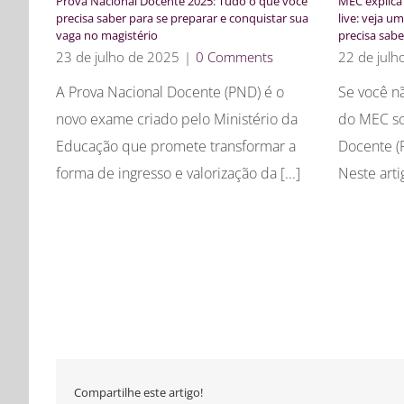
Prova Nacional Docente 2025: Tudo o que você
MEC explica
precisa saber para se preparar e conquistar sua
live: veja 
vaga no magistério
precisa sabe
23 de julho de 2025
|
0 Comments
22 de julh
A Prova Nacional Docente (PND) é o
Se você não
novo exame criado pelo Ministério da
do MEC so
Educação que promete transformar a
Docente (P
forma de ingresso e valorização da [...]
Neste arti
Compartilhe este artigo!