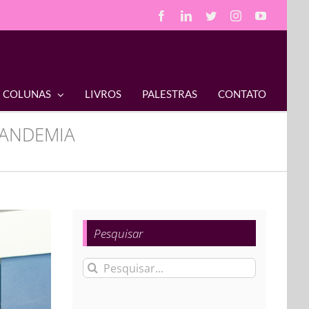
Facebook
LinkedIn
Twitter
Instagram
YouTube
COLUNAS
LIVROS
PALESTRAS
CONTATO
PANDEMIA
Pesquisar
Buscar
resultados
para: