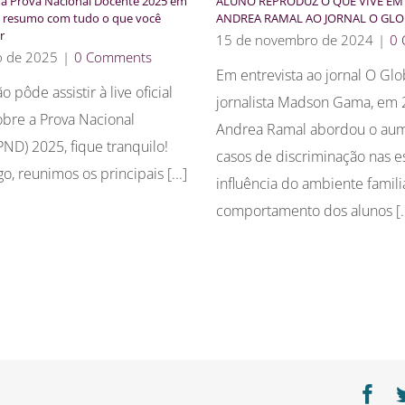
 a Prova Nacional Docente 2025 em
ALUNO REPRODUZ O QUE VIVE EM 
um resumo com tudo o que você
ANDREA RAMAL AO JORNAL O GL
r
15 de novembro de 2024
|
0
o de 2025
|
0 Comments
Em entrevista ao jornal O Glo
 pôde assistir à live oficial
jornalista Madson Gama, em 
bre a Prova Nacional
Andrea Ramal abordou o au
ND) 2025, fique tranquilo!
casos de discriminação nas e
go, reunimos os principais [...]
influência do ambiente famili
comportamento dos alunos [..
Fa