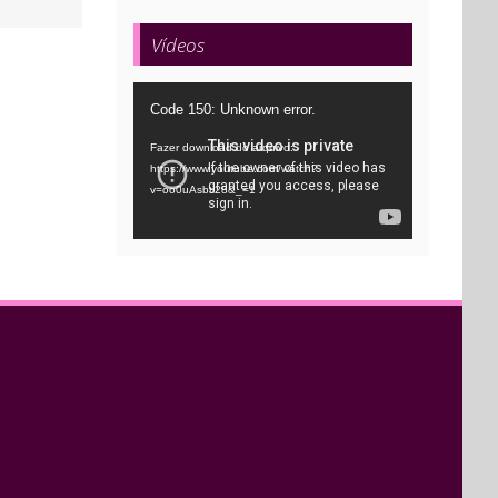
mail
Vídeos
Tocador
Code 150: Unknown error.
de
Fazer download do arquivo:
vídeo
https://www.youtube.com/watch?
v=oo0uAsbti28&_=1