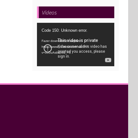
Vídeos
Tocador
Code 150: Unknown error.
de
Fazer download do arquivo:
vídeo
https://www.youtube.com/watch?
v=oo0uAsbti28&_=1