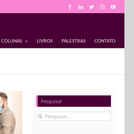
Facebook
LinkedIn
Twitter
Instagram
YouTube
COLUNAS
LIVROS
PALESTRAS
CONTATO
Pesquisar
Buscar
resultados
para: