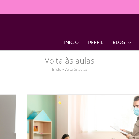
INÍCIO
PERFIL
BLOG
Volta às aulas
Início
»
Volta às aulas