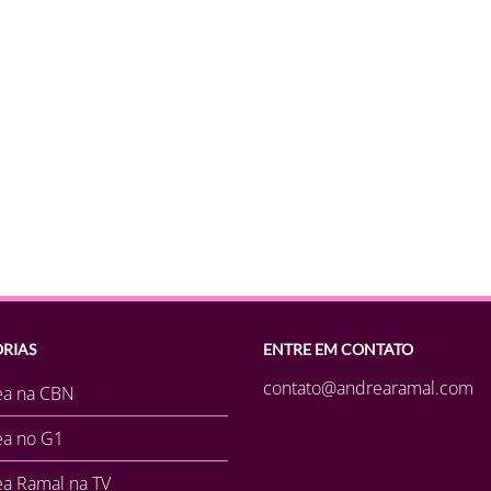
RIAS
ENTRE EM CONTATO
contato@andrearamal.com
ea na CBN
ea no G1
a Ramal na TV