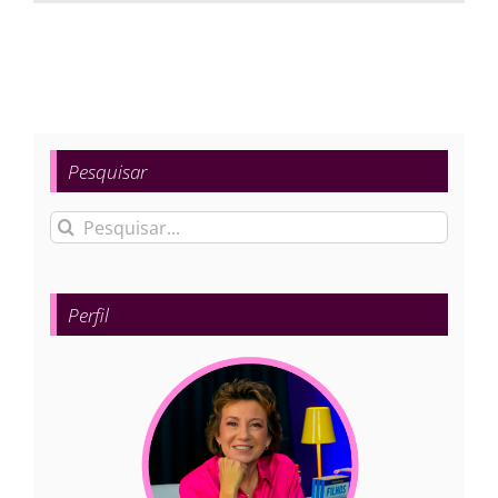
Pesquisar
Buscar
resultados
para:
Perfil