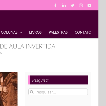
Facebook
LinkedIn
Twitter
Instagram
YouTube
COLUNAS
LIVROS
PALESTRAS
CONTATO
DE AULA INVERTIDA
DA
Pesquisar
Buscar
resultados
para: