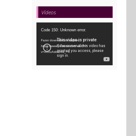
Vídeos
Tocador
Code 150: Unknown error.
de
Fazer download do arquivo:
vídeo
https://www.youtube.com/watch?
v=oo0uAsbti28&_=1