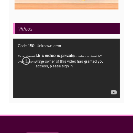
Vídeos
Tocador
Code 150: Unknown error.
de
Fazer download do arquivo: https://www.youtube.com/watch?
vídeo
v=oo0uAsbti28&_=1