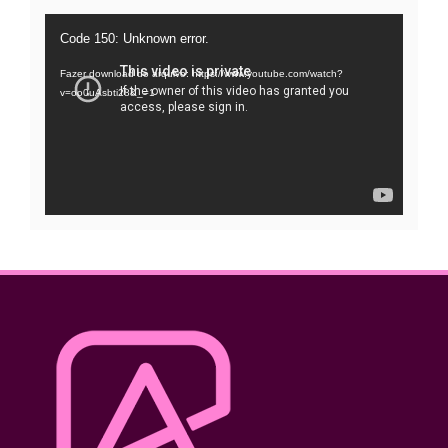
Tocador
Code 150: Unknown error.
de
Fazer download do arquivo: https://www.youtube.com/watch?
vídeo
v=oo0uAsbti28&_=1