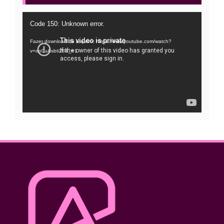
Tocador
Code 150: Unknown error.
de
Fazer download do arquivo: https://www.youtube.com/watch?
vídeo
v=oo0uAsbti28&_=1