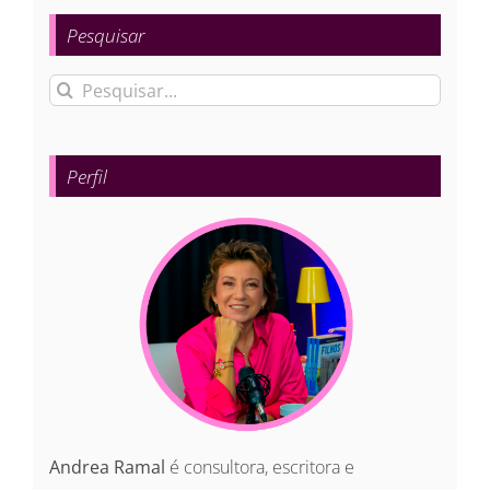
Pesquisar
Buscar
resultados
para:
Perfil
Andrea Ramal
é consultora, escritora e