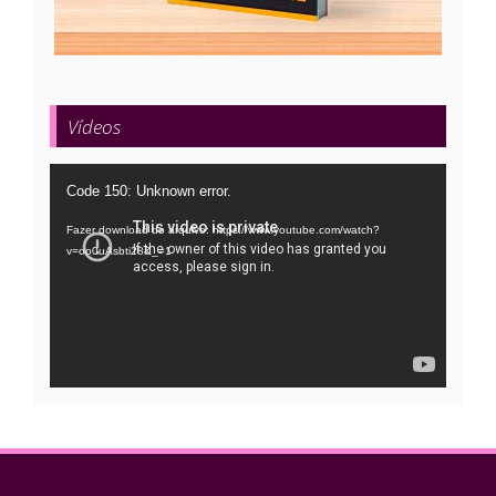
Vídeos
Tocador
Code 150: Unknown error.
de
Fazer download do arquivo: https://www.youtube.com/watch?
vídeo
v=oo0uAsbti28&_=1