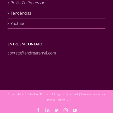
Profissão Professor
Tendências
Youtube
ENTRE EM CONTATO
contato@andrearamal.com
Copyright 2017 Andrea Ramal | All Rights Reserved | Desenvolvido por
Estúdio Pinzon17
Facebook
LinkedIn
Twitter
Instagram
YouTube