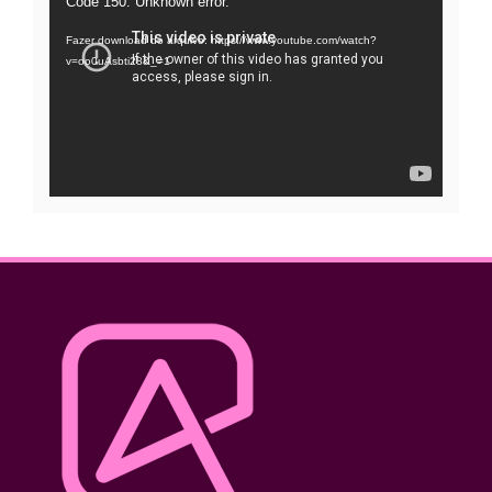
Code 150: Unknown error.
de
Fazer download do arquivo: https://www.youtube.com/watch?
vídeo
v=oo0uAsbti28&_=1