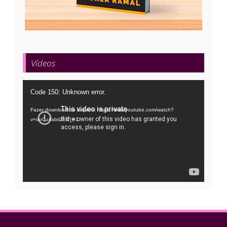
Vídeos
Tocador
Code 150: Unknown error.
de
Fazer download do arquivo: https://www.youtube.com/watch?
vídeo
v=oo0uAsbti28&_=1