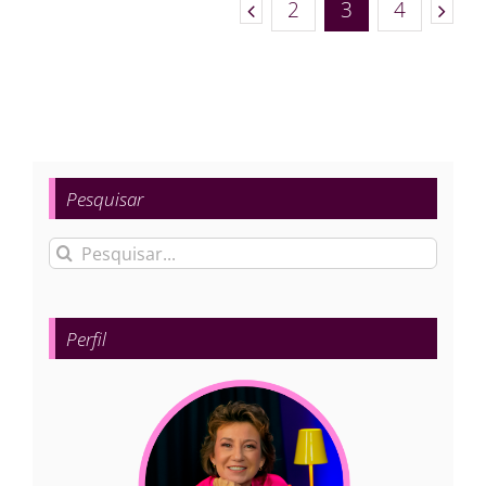
2
3
4
Pesquisar
Buscar
resultados
para:
Perfil