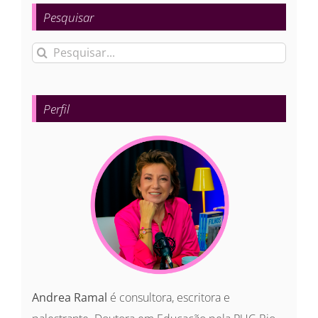
Pesquisar
Buscar
resultados
para:
Perfil
Andrea Ramal
é consultora, escritora e