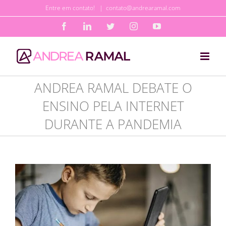
Ir
Entre em contato!
|
contato@andrearamal.com
para
Facebook
LinkedIn
Twitter
Instagram
YouTube
o
conteúdo
ANDREA RAMAL DEBATE O
ENSINO PELA INTERNET
DURANTE A PANDEMIA