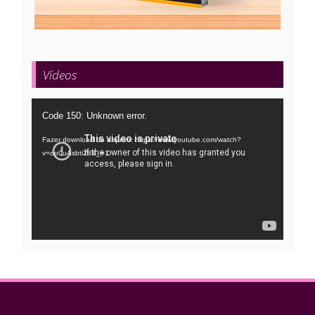
Vídeos
Tocador
Code 150: Unknown error.
de
Fazer download do arquivo: https://www.youtube.com/watch?
vídeo
v=oo0uAsbti28&_=1