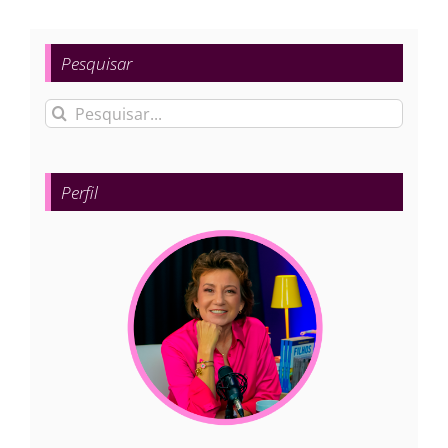
Pesquisar
Buscar
resultados
para:
Perfil