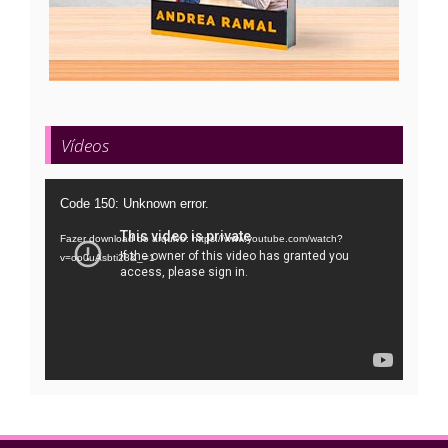
Vídeos
Tocador
Code 150: Unknown error.
de
Fazer download do arquivo: https://www.youtube.com/watch?
vídeo
v=oo0uAsbti28&_=1