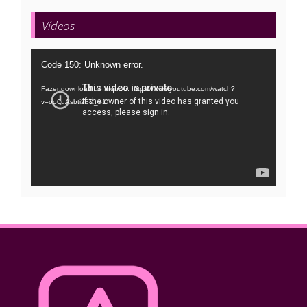
Vídeos
Tocador
Code 150: Unknown error.
de
Fazer download do arquivo: https://www.youtube.com/watch?
vídeo
v=oo0uAsbti28&_=1