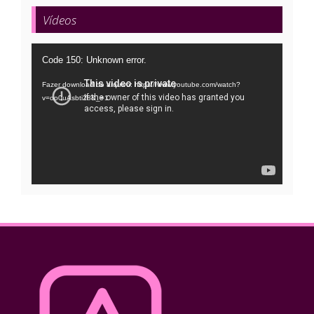
Vídeos
Tocador
Code 150: Unknown error.
de
Fazer download do arquivo: https://www.youtube.com/watch?
vídeo
v=oo0uAsbti28&_=1