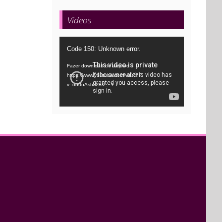
Vídeos
Tocador
Code 150: Unknown error.
de
Fazer download do arquivo:
vídeo
https://www.youtube.com/watch?
v=oo0uAsbti28&_=1