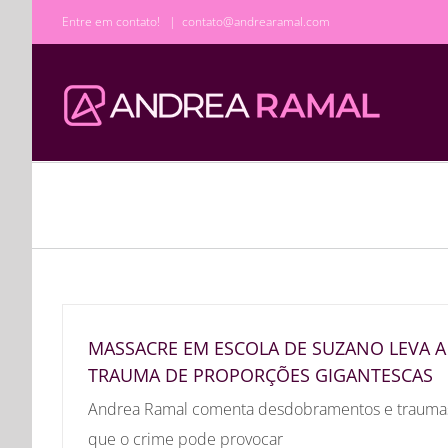
Ir
Entre em contato!
|
contato@andrearamal.com
para
o
conteúdo
MASSACRE EM ESCOLA DE SUZANO LEVA A
TRAUMA DE PROPORÇÕES GIGANTESCAS
Andrea Ramal comenta desdobramentos e trauma
que o crime pode provocar