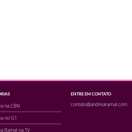
RIAS
ENTRE EM CONTATO
contato@andrearamal.com
ea na CBN
ea no G1
a Ramal na TV