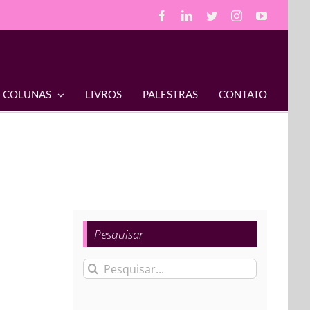
Facebook
LinkedIn
Twitter
Instagram
YouTube
COLUNAS
LIVROS
PALESTRAS
CONTATO
Pesquisar
Buscar
resultados
para: