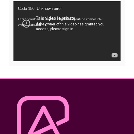
Tocador
Code 150: Unknown error.
de
Fazer download do arquivo: https://www.youtube.com/watch?
vídeo
v=oo0uAsbti28&_=1