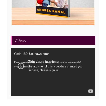
Vídeos
Tocador
Code 150: Unknown error.
de
Fazer download do arquivo: https://www.youtube.com/watch?
vídeo
v=oo0uAsbti28&_=1