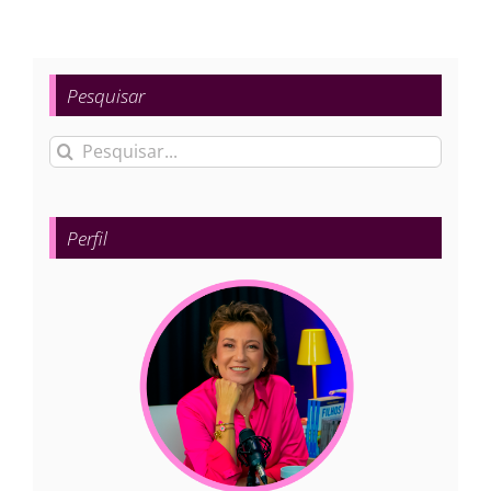
Pesquisar
Buscar
resultados
para:
Perfil