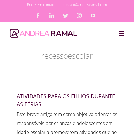
Ir
Entre em contato!
|
contato@andrearamal.com
para
Facebook
LinkedIn
Twitter
Instagram
YouTube
o
conteúdo
recessoescolar
ATIVIDADES PARA OS FILHOS DURANTE
AS FÉRIAS
Este breve artigo tem como objetivo orientar os
responsáveis por crianças e adolescentes em
idade escolar a promoverem atividades que ao