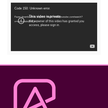
Tocador
Code 150: Unknown error.
de
Fazer download do arquivo: https://www.youtube.com/watch?
vídeo
v=oo0uAsbti28&_=1